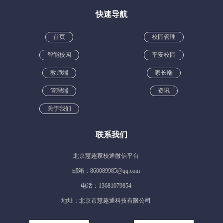
快速导航
首页
校园管理
智能校园
平安校园
教师端
家长端
管理端
资讯
关于我们
联系我们
北京慧趣家校通微信平台
邮箱：860089985@qq.com
电话：13681079854
地址：北京市慧趣通科技有限公司